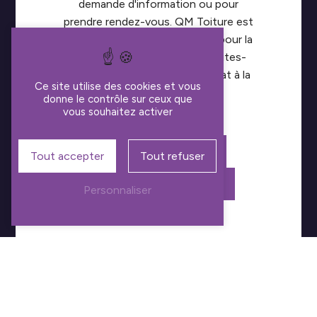
demande d'information ou pour
prendre rendez-vous. QM Toiture est
votre partenaire de confiance pour la
pose de chassis à Overijse. Faites-
nous confiance pour un résultat à la
Ce site utilise des cookies et vous
hauteur de vos attentes !
donne le contrôle sur ceux que
vous souhaitez activer
En savoir plus
Tout accepter
Tout refuser
Contactez-nous
Personnaliser
TÉLÉPHONE