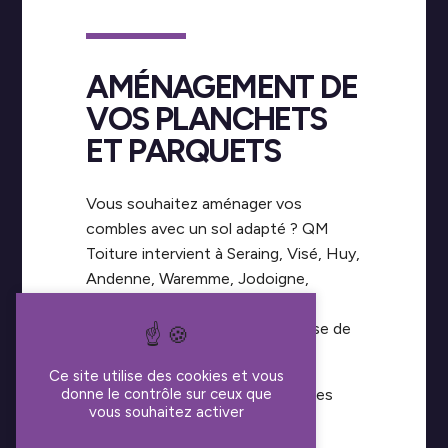
AMÉNAGEMENT DE
VOS PLANCHETS
ET PARQUETS
Vous souhaitez aménager vos
combles avec un sol adapté ? QM
Toiture intervient à Seraing, Visé, Huy,
Andenne, Waremme, Jodoigne,
Wanze, Amay et Herstal pour la
réalisation de planchers et la pose de
parquets.
Ce site utilise des cookies et vous
Nous concevons et installons des
donne le contrôle sur ceux que
vous souhaitez activer
sols solides, stables et durables,
parfaitement adaptés à